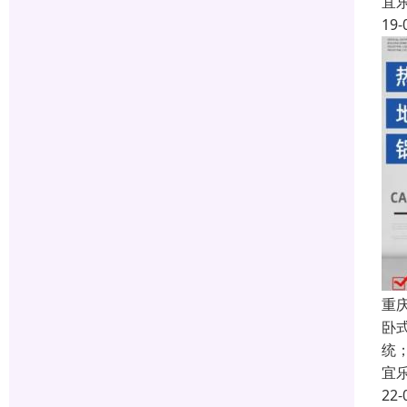
宜
19-
重
卧
统
宜
22-