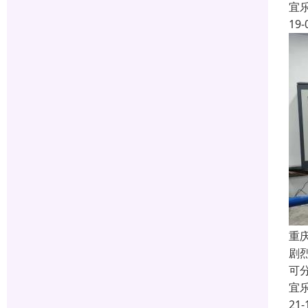
宜
19-
重
剧
可
宜
21-