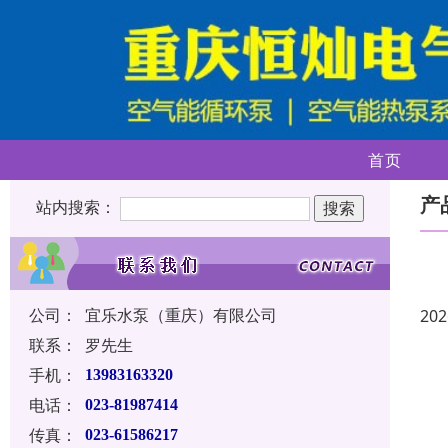
首页
产
站内搜索：
公司：
宜乐水泵（重庆）有限公司
202
联系：
罗先生
手机：
13983163320
电话：
023-81987414
传真：
023-61586217