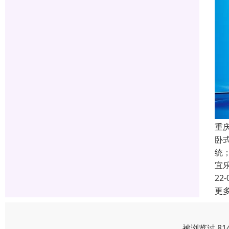
重
卧
统
宜
22-
更
被浏览过 81