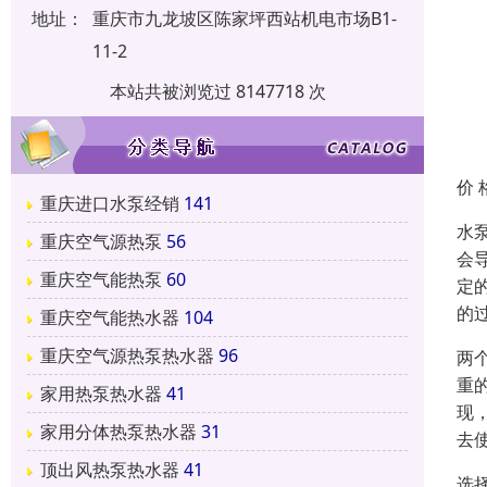
地址：
重庆市九龙坡区陈家坪西站机电市场B1-
11-2
本站共被浏览过 8147718 次
价 
重庆进口水泵经销
141
水
重庆空气源热泵
56
会
重庆空气能热泵
60
定
的
重庆空气能热水器
104
重庆空气源热泵热水器
96
两
重
家用热泵热水器
41
现
家用分体热泵热水器
31
去
顶出风热泵热水器
41
选