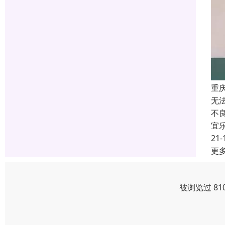
重
无
不
宜
21-
更
被浏览过 81