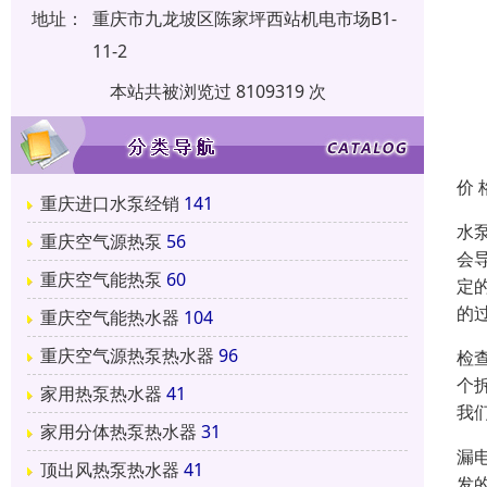
地址：
重庆市九龙坡区陈家坪西站机电市场B1-
11-2
本站共被浏览过 8109319 次
价 
重庆进口水泵经销
141
水
重庆空气源热泵
56
会
重庆空气能热泵
60
定
的
重庆空气能热水器
104
重庆空气源热泵热水器
96
检
个
家用热泵热水器
41
我
家用分体热泵热水器
31
漏
顶出风热泵热水器
41
发