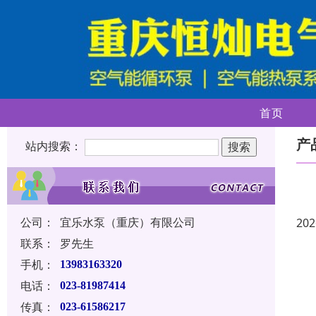
首页
产
站内搜索：
公司：
宜乐水泵（重庆）有限公司
202
联系：
罗先生
手机：
13983163320
电话：
023-81987414
传真：
023-61586217