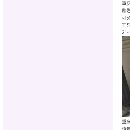
重
剧
可
宜
21-
重
流