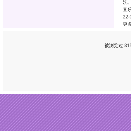
洗
宜
22-
更
被浏览过 81