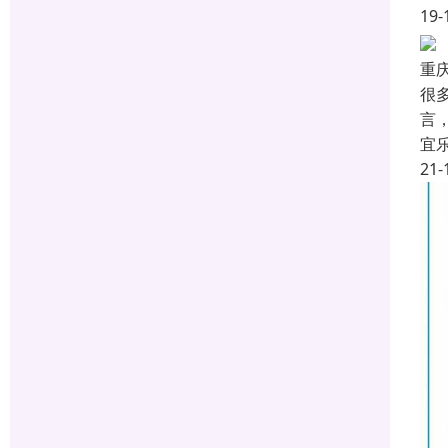
19-
重
很
言
宜
21-