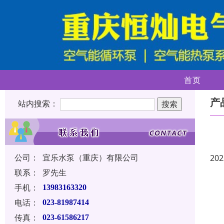
首页
产
站内搜索：
公司：
宜乐水泵（重庆）有限公司
202
联系：
罗先生
手机：
13983163320
电话：
023-81987414
传真：
023-61586217