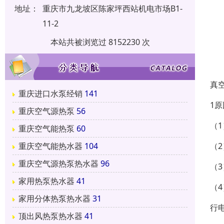
地址：
重庆市九龙坡区陈家坪西站机电市场B1-
11-2
本站共被浏览过 8152230 次
真
重庆进口水泵经销
141
1
重庆空气源热泵
56
（
重庆空气能热泵
60
（
重庆空气能热水器
104
重庆空气源热泵热水器
96
（
家用热泵热水器
41
（
家用分体热泵热水器
31
行
顶出风热泵热水器
41