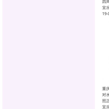
四
宜
19-
重
对
照
宜