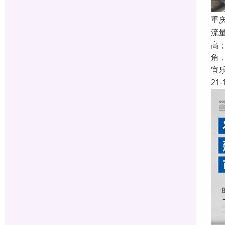
重
流
高
角
宜
21-