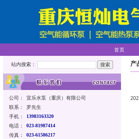
首页
产
站内搜索：
公司：
宜乐水泵（重庆）有限公司
202
联系：
罗先生
手机：
13983163320
电话：
023-81987414
传真：
023-61586217