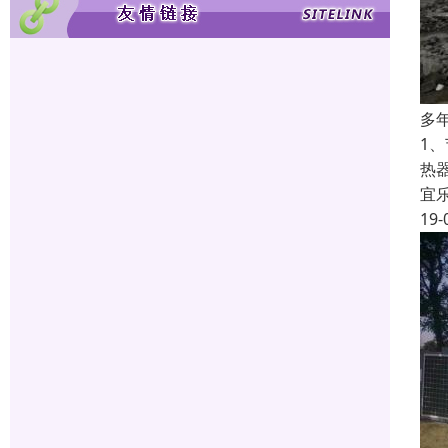
多
1
热
宜
19-