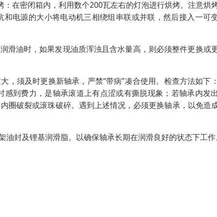
烤：在密闭箱内，利用数个200瓦左右的灯泡进行烘烤。注意烘
阻抗和电源的大小将电动机三相绕组串联或并联，然后接入一可
内润滑油时，如果发现油质浑浊且含水量高，则必须整件更换或
大，须及时更换新轴承，严禁“带病”凑合使用。检查方法如下
子时感到费力，是轴承滚道上有点涩或有撕脱现象；若轴承内发
、内圈破裂或滚珠破碎。遇到上述情况，必须更换轴承，以免造
骨架油封及锂基润滑脂。以确保轴承长期在润滑良好的状态下工作