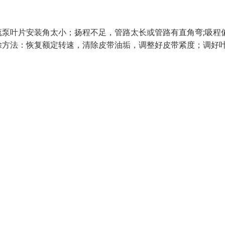
泵叶片安装角太小；扬程不足，管路太长或管路有直角弯;吸程
除方法：恢复额定转速，清除皮带油垢，调整好皮带紧度；调好