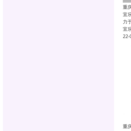
重
宜
力
宜
22-
重