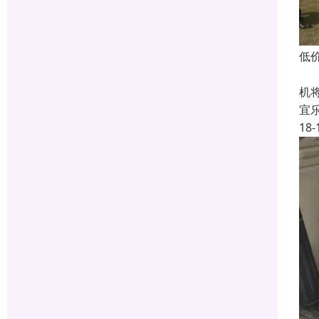
低
空
机
宜
18-