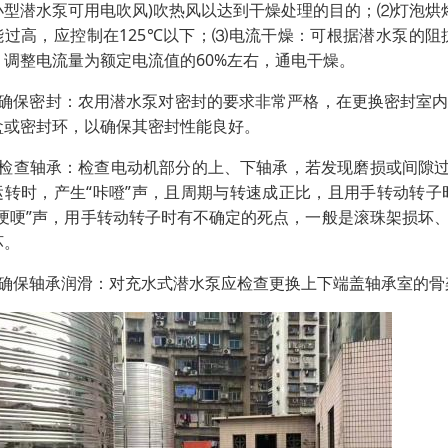
小型潜水泵可用电吹风)吹热风以达到干燥处理的目的；⑵灯泡烘
能过高，应控制在125℃以下；⑶电流干燥：可根据潜水泵的
，调整电流量为额定电流值的60%左右，通电干燥。
、确保密封：农用潜水泵对密封的要求非常严格，在更换密封室
盒或密封环，以确保其密封性能良好。
、检查轴承：检查电动机部分的上、下轴承，若发现磨损或间隙过
运转时，产生“咔噔”声，且周期与转速成正比，且用手转动转
“哽哽”声，用手转动转子时有不确定的死点，一般是滚珠架损坏
坏。
、确保轴承润滑：对充水式潜水泵应检查更换上下端盖轴承室的