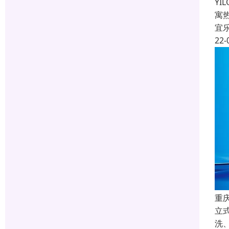
Y
寓
宜
22-
重
立
洗