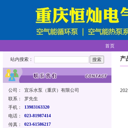
首页
产
站内搜索：
公司：
宜乐水泵（重庆）有限公司
202
联系：
罗先生
手机：
13983163320
电话：
023-81987414
传真：
023-61586217