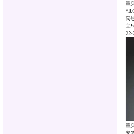
重
Y
寓
宜
22-
重
安