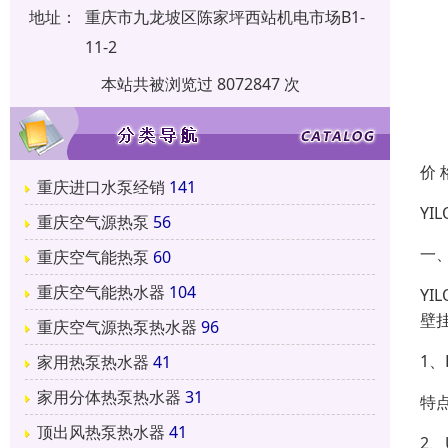
地址：
重庆市九龙坡区陈家坪西站机电市场B1-
11-2
本站共被浏览过 8072847 次
价 
重庆进口水泵经销
141
YI
重庆空气源热泵
56
一
重庆空气能热泵
60
重庆空气能热水器
104
Y
壁
重庆空气源热泵热水器
96
1
家用热泵热水器
41
家用分体热泵热水器
31
特
顶出风热泵热水器
41
2、