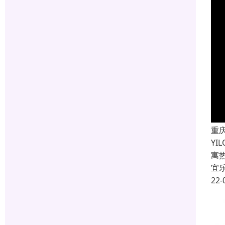
重
Y
寓
宜
22-